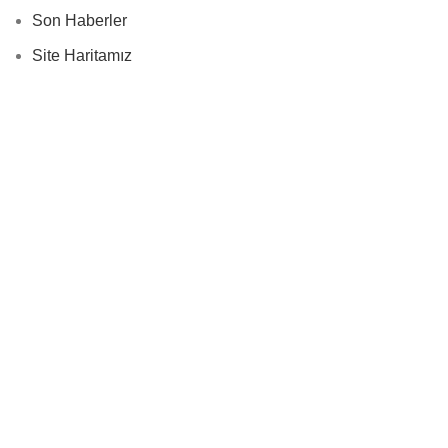
Son Haberler
Site Haritamız
Bize Ulaşın
Menüler
İnstegram profil
Bize Ulaşın
Yeni Ürünler
Son Haberler
© 2024
Wellness Design Technology
| Tüm Hakları
Saklıdır.