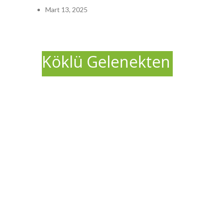
Mart 13, 2025
Köklü Gelenekten
Modern Sanata
Uzanan Yolculuk
Ürünler