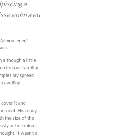
ipiscing a
sse enim a eu
ğılımı ve enerji
adır.
although a little
en its four familiar
amples lay spread
travelling
 cover it and
 moment. His many
th the size of the
ssly as he looked.
ought. It wasn’t a