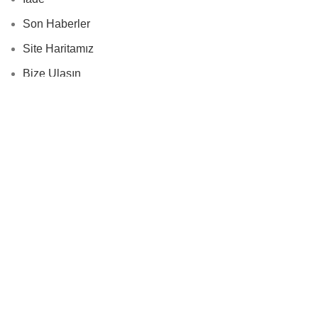
Son Haberler
Site Haritamız
Bize Ulaşın
Menüler
İnstegram profil
Bize Ulaşın
Yeni Ürünler
Son Haberler
© 2024
Wellness Design Technology
| Tüm Hakları
Saklıdır.