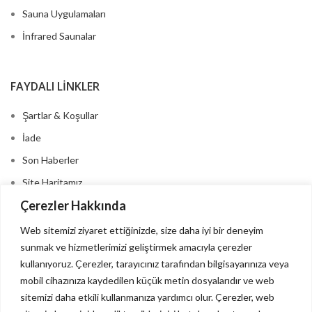
Sauna Uygulamaları
İnfrared Saunalar
FAYDALI LINKLER
Şartlar & Koşullar
İade
Son Haberler
Site Haritamız
Çerezler Hakkında
Bize Ulaşın
Web sitemizi ziyaret ettiğinizde, size daha iyi bir deneyim
sunmak ve hizmetlerimizi geliştirmek amacıyla çerezler
MENÜLER
kullanıyoruz. Çerezler, tarayıcınız tarafından bilgisayarınıza veya
mobil cihazınıza kaydedilen küçük metin dosyalarıdır ve web
İnstegram profil
sitemizi daha etkili kullanmanıza yardımcı olur. Çerezler, web
Bize Ulaşın