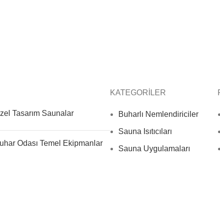
KATEGORİLER
zel Tasarım Saunalar
Buharlı Nemlendiriciler
Sauna Isıtıcıları
uhar Odası Temel Ekipmanlar
Sauna Uygulamaları
İnfrared Saunalar
.