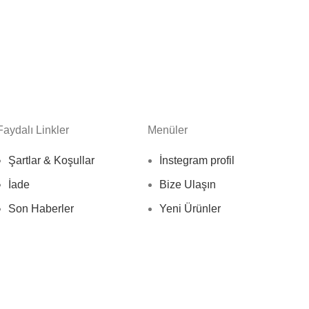
Faydalı Linkler
Menüler
Şartlar & Koşullar
İnstegram profil
İade
Bize Ulaşın
Son Haberler
Yeni Ürünler
Site Haritamız
Son Haberler
Bize Ulaşın