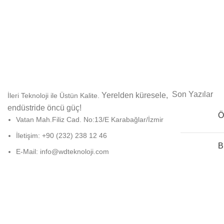
Son Yazılar
Yerelden küresele,
İleri Teknoloji ile Üstün Kalite.
endüstride öncü güç!
Ö
Vatan Mah.Filiz Cad. No:13/E Karabağlar/İzmir
İletişim: +90 (232) 238 12 46
B
E-Mail: info@wdteknoloji.com
© 2024
Wellness Design Technology
| Tüm Hakları Saklıdır