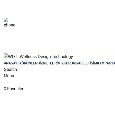
E-Posta
info@wdt.com.tr
Destek
+90 232-238-1246
WhatsApp
+90 507 743 13 31
ANASAYFA
ÜRÜNLER
HIZMETLERIMIZ
KURUMSAL
İLETIŞIM
KAMPANY
Search
Menu
0
Favoriler
Sauna İmalat