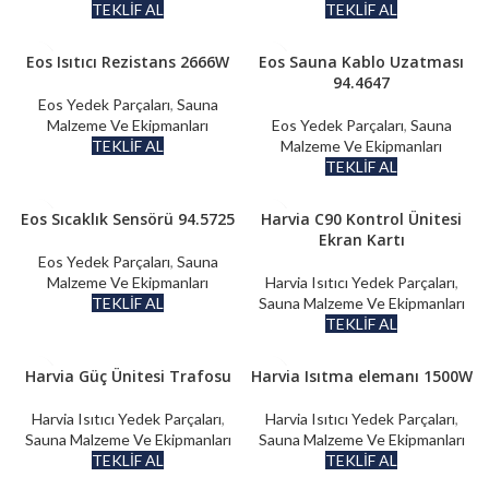
TEKLİF AL
TEKLİF AL
Eos Isıtıcı Rezistans 2666W
Eos Sauna Kablo Uzatması
94.4647
Eos Yedek Parçaları
,
Sauna
Malzeme Ve Ekipmanları
Eos Yedek Parçaları
,
Sauna
TEKLİF AL
Malzeme Ve Ekipmanları
TEKLİF AL
Eos Sıcaklık Sensörü 94.5725
Harvia C90 Kontrol Ünitesi
Ekran Kartı
Eos Yedek Parçaları
,
Sauna
Malzeme Ve Ekipmanları
Harvia Isıtıcı Yedek Parçaları
,
TEKLİF AL
Sauna Malzeme Ve Ekipmanları
TEKLİF AL
Harvia Güç Ünitesi Trafosu
Harvia Isıtma elemanı 1500W
Harvia Isıtıcı Yedek Parçaları
,
Harvia Isıtıcı Yedek Parçaları
,
Sauna Malzeme Ve Ekipmanları
Sauna Malzeme Ve Ekipmanları
TEKLİF AL
TEKLİF AL