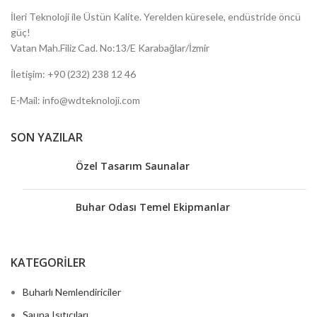
İleri Teknoloji ile Üstün Kalite.
Yerelden küresele, endüstride öncü
güç!
Vatan Mah.Filiz Cad. No:13/E Karabağlar/İzmir
İletişim: +90 (232) 238 12 46
E-Mail: info@wdteknoloji.com
SON YAZILAR
Özel Tasarım Saunalar
Buhar Odası Temel Ekipmanlar
KATEGORİLER
Buharlı Nemlendiriciler
Sauna Isıtıcıları