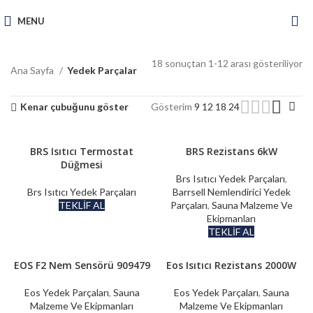
MENU
18 sonuçtan 1-12 arası gösteriliyor
Ana Sayfa
Yedek Parçalar
Kenar çubuğunu göster
Gösterim
9
12
18
24
BRS Isıtıcı Termostat
BRS Rezistans 6kW
Düğmesi
Brs Isıtıcı Yedek Parçaları
,
Brs Isıtıcı Yedek Parçaları
Barrsell Nemlendirici Yedek
TEKLİF AL
Parçaları
,
Sauna Malzeme Ve
Ekipmanları
TEKLİF AL
EOS F2 Nem Sensörü 909479
Eos Isıtıcı Rezistans 2000W
Eos Yedek Parçaları
,
Sauna
Eos Yedek Parçaları
,
Sauna
Malzeme Ve Ekipmanları
Malzeme Ve Ekipmanları