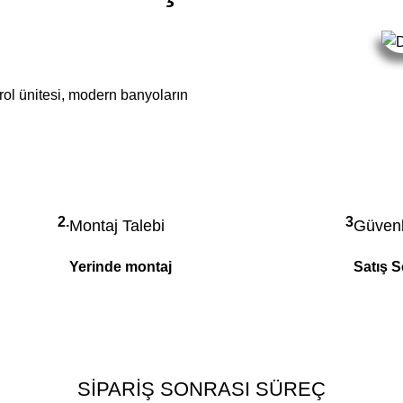
trol ünitesi, modern banyoların
2.
3
Montaj Talebi
Güvenl
Yerinde montaj
Satış 
SİPARİŞ SONRASI SÜREÇ