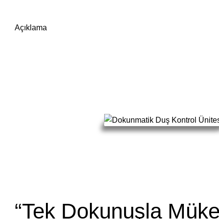
Açıklama
“Tek Dokunuşla Mük