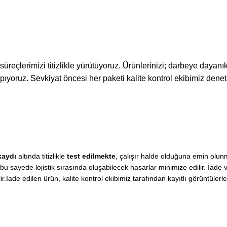
süreçlerimizi titizlikle yürütüyoruz. Ürünlerinizi; darbeye dayanı
yapıyoruz. Sevkiyat öncesi her paketi kalite kontrol ekibimiz den
kaydı
altında titizlikle
test edilmekte
, çalışır halde olduğuna emin olu
 sayede lojistik sırasında oluşabilecek hasarlar minimize edilir. İade ve
ir.İade edilen ürün, kalite kontrol ekibimiz tarafından kayıtlı görüntüler