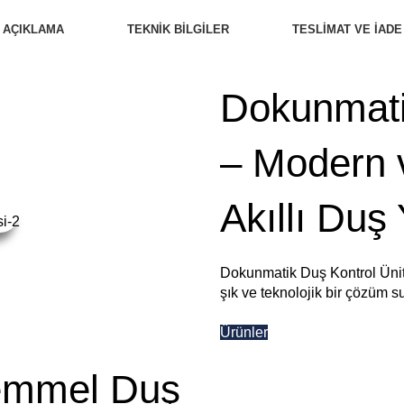
AÇIKLAMA
TEKNIK BILGILER
TESLİMAT VE İADE
Dokunmati
– Modern v
Akıllı Duş
Dokunmatik Duş Kontrol Ünit
şık ve teknolojik bir çözüm s
Ürünler
emmel Duş