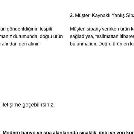
2.
Müşteri Kaynaklı Yanlış Sip
rün gönderildiğinin tespiti
Müşteri sipariş verirken ürün k
lunmanız durumunda; doğru ürün
sağladıysa, teslimattan itibaren
arafından geri alınır.
bulunmalıdır. Doğru ürün en kıs
 iletişime geçebilirsiniz.
dir. Modern banyo ve spa alanlarında sıcaklık, debi ve yön 