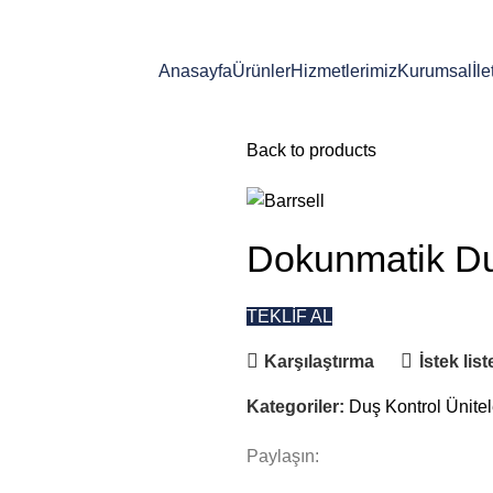
Anasayfa
Ürünler
Hizmetlerimiz
Kurumsal
İle
Back to products
Dokunmatik Du
TEKLİF AL
Karşılaştırma
İstek lis
Kategoriler:
Duş Kontrol Ünitel
Paylaşın: