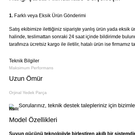
1.
Farklı veya Eksik Ürün Gönderimi
Satış ekibimize ilettiğiniz siparişte yanlış ürün yada eksik ü
halinde, teslimattan sonraki 24 saat içinde bildirimde bu
tarafınıza ücretsiz kargo ile iletilir, hatalı ürün ise firmamız t
Teknik Bilgiler
Maksimum Performans
Uzun Ömür
Orjinal Yedek Parça
Sorularınız, teknik destek talepleriniz için bizimle
Model Özellikleri
Suyun gücünü teknolojiyle birleştiren akıllı bir sistem