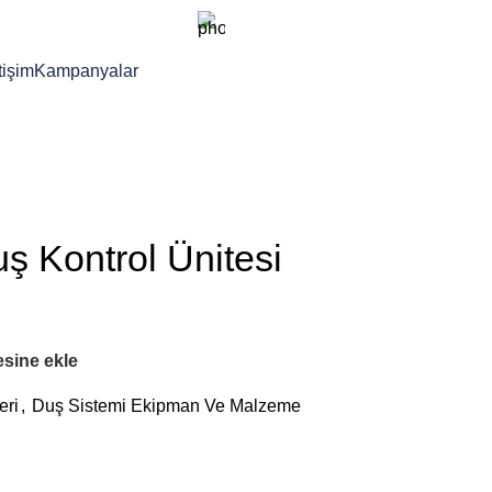
Destek
WhatsApp
+90 232-238-1246
+90 507 743 13 31
tişim
Kampanyalar
ş Kontrol Ünitesi
tesine ekle
eri
,
Duş Sistemi Ekipman Ve Malzeme