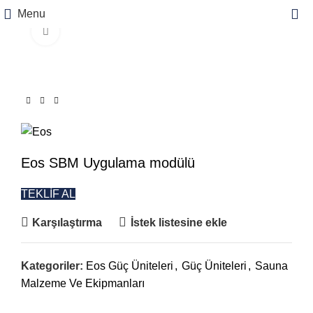
Menu
Büyütmek için tıklayın
Eos SBM Uygulama modülü
TEKLİF AL
Karşılaştırma
İstek listesine ekle
Kategoriler:
Eos Güç Üniteleri
,
Güç Üniteleri
,
Sauna
Malzeme Ve Ekipmanları