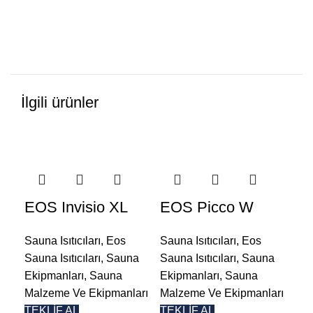
İlgili ürünler
Eo
EOS Invisio XL
EOS Picco W
Kı
Sauna Isıtıcıları
,
Eos
Sauna Isıtıcıları
,
Eos
Güç
Sauna Isıtıcıları
,
Sauna
Sauna Isıtıcıları
,
Sauna
Üni
Ekipmanları
,
Sauna
Ekipmanları
,
Sauna
Ve 
Malzeme Ve Ekipmanları
Malzeme Ve Ekipmanları
TE
TEKLİF AL
TEKLİF AL