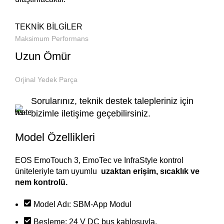
TEKNIK BILGILER
Maksimum Performans
Uzun Ömür
Orjinal Yedek Parça
Sorularınız, teknik destek talepleriniz için
bizimle iletişime geçebilirsiniz.
Model Özellikleri
EOS EmoTouch 3, EmoTec ve InfraStyle kontrol
üniteleriyle tam uyumlu
uzaktan erişim, sıcaklık ve
nem kontrolü.
Model Adı: SBM-App Modul
Besleme: 24 V DC bus kablosuyla.