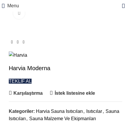
Menu
Büyütmek için tıklayın
Harvia Moderna
TEKLİF AL
Karşılaştırma
İstek listesine ekle
Kategoriler:
Harvia Sauna Isıtıcıları
,
Isıtıcılar
,
Sauna
Isıtıcıları
,
Sauna Malzeme Ve Ekipmanları