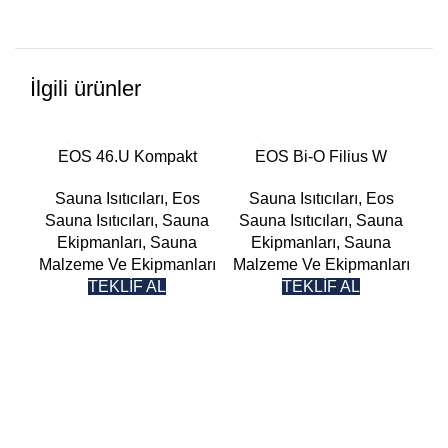
İlgili ürünler
EOS 46.U Kompakt
EOS Bi-O Filius W
Sauna Isıtıcıları
,
Eos
Sauna Isıtıcıları
,
Eos
Sauna Isıtıcıları
,
Sauna
Sauna Isıtıcıları
,
Sauna
Sa
Ekipmanları
,
Sauna
Ekipmanları
,
Sauna
Malzeme Ve Ekipmanları
Malzeme Ve Ekipmanları
Ma
TEKLİF AL
TEKLİF AL