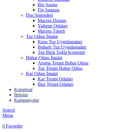
Bio Sauna
Fin Saunası
Duş Sistemleri
Macera Duşları
Yağmur Odaları
Macera Tüneli
Tuz Odası İmalat
Kuru Tuz Uygulamaları
Buharlı Tuz Uygulamaları
Tuz Blok Tuğla Konsepti
Buhar Odası İmalat
Aroma Terapi Buhar Odası
Tuz Terapi Buhar Odası
Kar Odası İmalat
Kar Terapi Odaları
Buz Terapi Odaları
Kurumsal
İletişim
Kampanyalar
Search
Menu
0
Favoriler