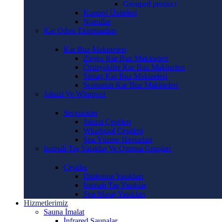
Grouped product
Kontrol Üniteleri
Nozullar
Kar Odası Ekipmanları
Kar Buz Makineleri
Ziegra Kar Buz Makineleri
Öztiryakiler Kar Buz Makineleri
Simag Kar Buz Makineleri
Scotsman Kar Buz Makineleri
Jakuzi Ve Whırpool
Seçenekler
Jakuzi Çeşitleri
Whırlpool Çeşitleri
Spa Yüzme Havuzları
Isıtmalı Taş Yataklar Ve Oturma Grupları
Çeşitler
Dinlenme Yatakları
Isıtmalı Taş Yataklar
Spa Masaj Yatakları
Hizmetlerimiz
Sauna İmalat
İnfrared Saunalar