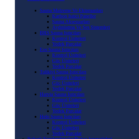
Sauna Malzeme Ve Ekipmanları
Karbon Isıtıcı Paneller
Sauna Aksesuarları
Aydınlatma Ve Ses Sistemleri
BRS Sauna Isıtıcıları
Kontrol Üniteleri
Yedek Parçalar
Eos Sauna Isıtıcıları
Kontrol Üniteleri
Güç Üniteleri
Yedek Parçalar
Tulikivi Sauna Isıtıcıları
Kontrol Üniteleri
Güç Üniteleri
Yedek Parçalar
Harvia Sauna Isıtıcıları
Kontrol Üniteleri
Güç Üniteleri
Yedek Parçalar
Helo Sauna Isıtıcıları
Kontrol Üniteleri
Güç Üniteleri
Yedek Parçalar
Buharlı Nemlendiriciler/Buhar Jeneratörleri