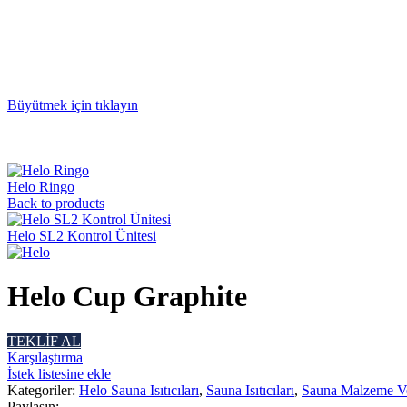
Büyütmek için tıklayın
Helo Ringo
Back to products
Helo SL2 Kontrol Ünitesi
Helo Cup Graphite
TEKLİF AL
Karşılaştırma
İstek listesine ekle
Kategoriler:
Helo Sauna Isıtıcıları
,
Sauna Isıtıcıları
,
Sauna Malzeme Ve
Paylaşın: