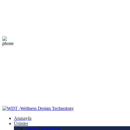
E-Posta
info@wdt.com.tr
Destek
+90 232-238-1246
WhatsApp
+90 507 743 13 31
Anasayfa
Ürünler
Sauna Ekipmanları