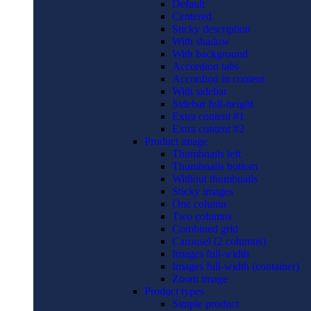
Default
Centered
Sticky description
With shadow
With background
Accordion tabs
New
Accordion in content
With sidebar
Sidebar full-height
Extra content #1
Extra content #2
Hot
Product image
Thumbnails left
Thumbnails bottom
Without thumbnails
Sticky images
One column
Two columns
Combined grid
Carousel (2 columns)
Images full-width
Images full-width (container)
Zoom image
Product types
Simple product