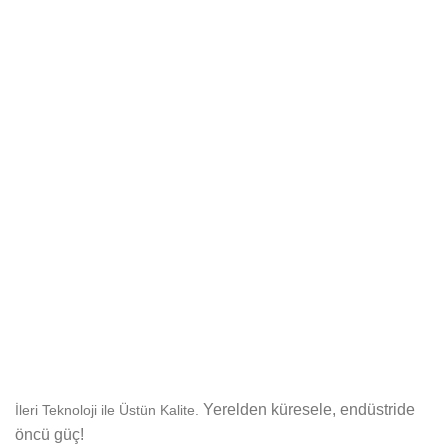
TE
Yerelden küresele, endüstride
İleri Teknoloji ile Üstün Kalite.
öncü güç!