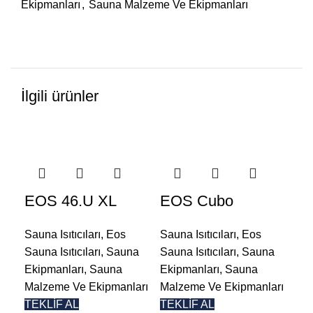
Ekipmanları
,
Sauna Malzeme Ve Ekipmanları
İlgili ürünler
EOS 46.U XL
EOS Cubo
EO
W
Sauna Isıtıcıları
,
Eos
Sauna Isıtıcıları
,
Eos
Sauna Isıtıcıları
,
Sauna
Sauna Isıtıcıları
,
Sauna
Sau
Ekipmanları
,
Sauna
Ekipmanları
,
Sauna
Sau
Malzeme Ve Ekipmanları
Malzeme Ve Ekipmanları
Eki
TEKLİF AL
TEKLİF AL
Mal