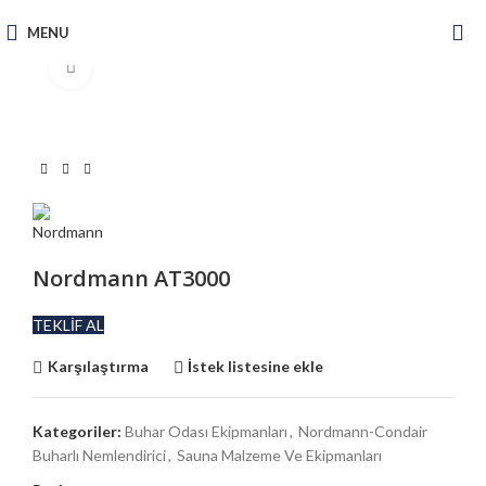
MENU
Büyütmek için tıklayın
Nordmann AT3000
TEKLİF AL
Karşılaştırma
İstek listesine ekle
Kategoriler:
Buhar Odası Ekipmanları
,
Nordmann-Condair
Buharlı Nemlendirici
,
Sauna Malzeme Ve Ekipmanları