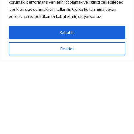
korumak, performans verilerini toplamak ve ilginizi çekebilecek
Son Haberler
içerikleri size sunmak için kullanılır. Çerez kullanımına devam
Site Haritamız
ederek, çerez politikamızı kabul etmiş oluyorsunuz.
Bize Ulaşın
Kabul Et
MENÜLER
Reddet
İnstegram profil
ağaza
Favoriler
Karşılaştırma
Bize Ulaşın
Yeni Ürünler
Son Haberler
© 2024
Wellness Design Technology
| Tüm Hakları Saklıdır.