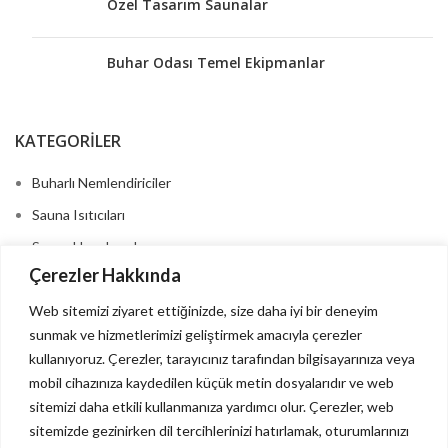
Özel Tasarım Saunalar
Buhar Odası Temel Ekipmanlar
KATEGORİLER
Buharlı Nemlendiriciler
Sauna Isıtıcıları
Sauna Uygulamaları
Çerezler Hakkında
İnfrared Saunalar
Web sitemizi ziyaret ettiğinizde, size daha iyi bir deneyim
sunmak ve hizmetlerimizi geliştirmek amacıyla çerezler
FAYDALI LINKLER
kullanıyoruz. Çerezler, tarayıcınız tarafından bilgisayarınıza veya
mobil cihazınıza kaydedilen küçük metin dosyalarıdır ve web
Şartlar & Koşullar
sitemizi daha etkili kullanmanıza yardımcı olur. Çerezler, web
İade
sitemizde gezinirken dil tercihlerinizi hatırlamak, oturumlarınızı