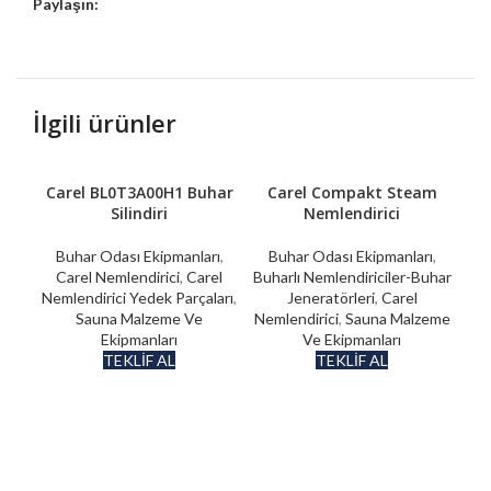
Paylaşın:
İlgili ürünler
Carel BL0T3A00H1 Buhar
Carel Compakt Steam
Ca
Silindiri
Nemlendirici
Buhar Odası Ekipmanları
,
Buhar Odası Ekipmanları
,
B
Carel Nemlendirici
,
Carel
Buharlı Nemlendiriciler-Buhar
Buh
Nemlendirici Yedek Parçaları
,
Jeneratörleri
,
Carel
Sauna Malzeme Ve
Nemlendirici
,
Sauna Malzeme
Nem
Ekipmanları
Ve Ekipmanları
TEKLİF AL
TEKLİF AL