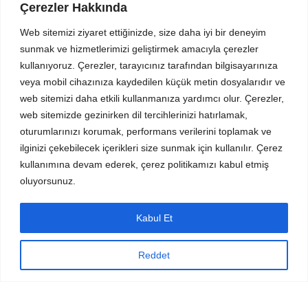
Çerezler Hakkında
İade
Web sitemizi ziyaret ettiğinizde, size daha iyi bir deneyim
Son Haberler
sunmak ve hizmetlerimizi geliştirmek amacıyla çerezler
Site Haritamız
kullanıyoruz. Çerezler, tarayıcınız tarafından bilgisayarınıza
veya mobil cihazınıza kaydedilen küçük metin dosyalarıdır ve
Bize Ulaşın
web sitemizi daha etkili kullanmanıza yardımcı olur. Çerezler,
Menüler
web sitemizde gezinirken dil tercihlerinizi hatırlamak,
oturumlarınızı korumak, performans verilerini toplamak ve
İnstegram profil
ilginizi çekebilecek içerikleri size sunmak için kullanılır. Çerez
kullanımına devam ederek, çerez politikamızı kabul etmiş
Bize Ulaşın
oluyorsunuz.
Yeni Ürünler
Son Haberler
Kabul Et
© 2024
Wellness Design Technology
| Tüm Hakları
Reddet
Saklıdır.