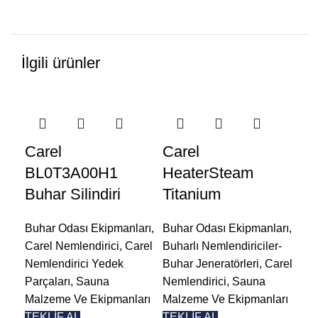
İlgili ürünler
Carel
Carel
Ca
BL0T3A00H1
HeaterSteam
Mu
Buhar Silindiri
Titanium
Do
Buhar Odası Ekipmanları
,
Buhar Odası Ekipmanları
,
Carel Nemlendirici
,
Carel
Buharlı Nemlendiriciler-
Buh
Nemlendirici Yedek
Buhar Jeneratörleri
,
Carel
Buh
Parçaları
,
Sauna
Nemlendirici
,
Sauna
Buh
Malzeme Ve Ekipmanları
Malzeme Ve Ekipmanları
Nem
TEKLİF AL
TEKLİF AL
Mal