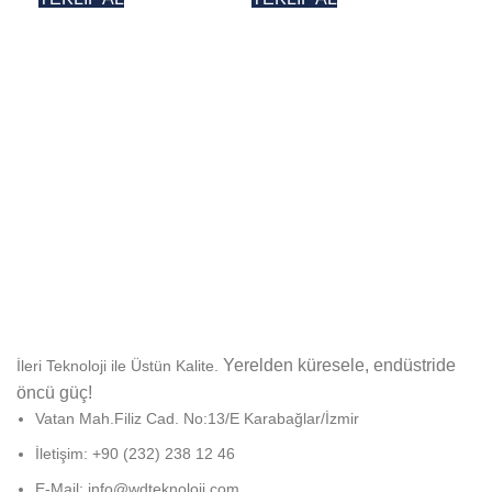
TE
Yerelden küresele, endüstride
İleri Teknoloji ile Üstün Kalite.
öncü güç!
Vatan Mah.Filiz Cad. No:13/E Karabağlar/İzmir
İletişim: +90 (232) 238 12 46
E-Mail: info@wdteknoloji.com