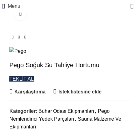
Menu
Büyütmek için tıklayın
Pego Soğuk Su Tahliye Hortumu
TEKLİF AL
Karşılaştırma
İstek listesine ekle
Kategoriler:
Buhar Odası Ekipmanları
,
Pego
Nemlendirici Yedek Parçaları
,
Sauna Malzeme Ve
Ekipmanları